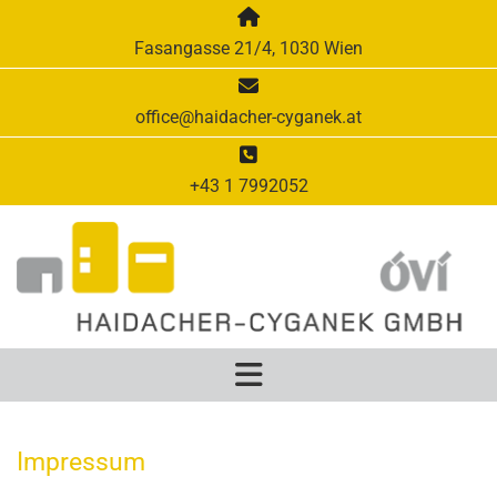

Fasangasse 21/4, 1030 Wien

office@haidacher-cyganek.at

+43 1 7992052
Impressum